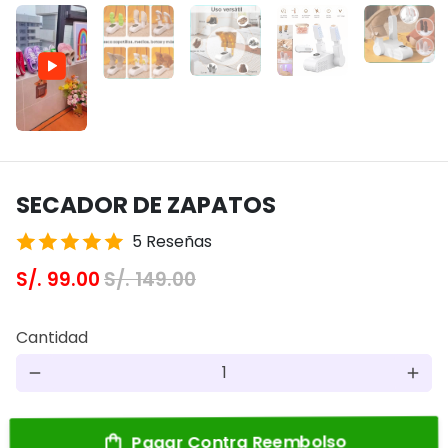
Reproducir
Silenciar
Activ
panta
comp
SECADOR DE ZAPATOS
5 Reseñas
S/. 99.00
S/. 149.00
Cantidad
remove
add
Pagar Contra Reembolso