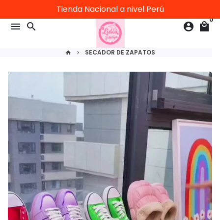
Ir
Tienda Nacional a nivel Perú
directamente
0
menu
search
account_circle
local_mall
al
contenido
SECADOR DE ZAPATOS
home
keyboard_arrow_right