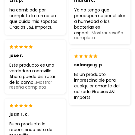
cris p.
martin c.
ha cambiado por
Ya no tengo que
completo la forma en
preocuparme por el olor
que cuido mis zapatos
a humedad o las
Gracias J&L Imports.
bacterias es
espect
...Mostrar reseña
completa
jose r.
solange g. p.
Este producto es una
verdadera maravilla.
Es un producto
Ahora puedo disfrutar
imprescindible para
de la como
...Mostrar
cualquier amante del
reseña completa
calzado Gracias J&L
Imports
juan r. c.
Buen producto lo
recomiendo esta de