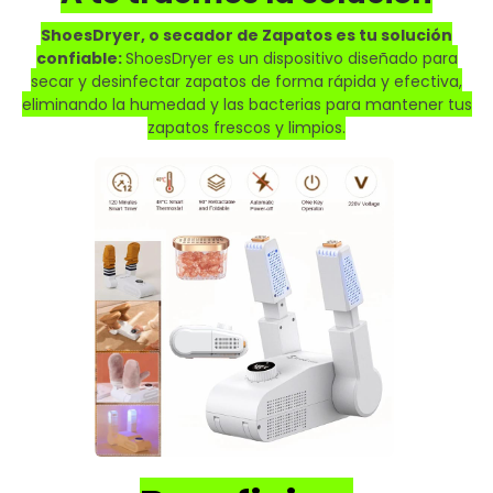
ShoesDryer, o secador de Zapatos es tu solución
confiable:
ShoesDryer es un dispositivo diseñado para
secar y desinfectar zapatos de forma rápida y efectiva,
eliminando la humedad y las bacterias para mantener tus
zapatos frescos y limpios.